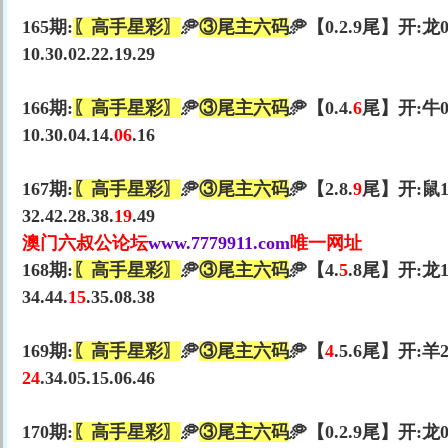
165期:
〖高手星彩〗
🥏
③尾主六码
🥏【0.2.9尾】开:龙
10.30.02.22.19.29
166期:
〖高手星彩〗
🥏
③尾主六码
🥏【0.4.
6
尾】开:牛0
10.30.04.14.
06
.16
167期:
〖高手星彩〗
🥏
③尾主六码
🥏【2.8.
9
尾】开:鼠1
32.42.28.38.
19
.49
澳门六叔公论坛
www.7779911.com
唯一网址
168期:
〖高手星彩〗
🥏
③尾主六码
🥏【4.
5
.8尾】开:龙
34.44.
15
.35.08.38
169期:
〖高手星彩〗
🥏
③尾主六码
🥏【
4
.5.6尾】开:羊
24
.34.05.15.06.46
170期:
〖高手星彩〗
🥏
③尾主六码
🥏【0.2.9尾】开:龙