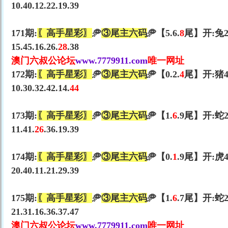
10.40.12.22.19.39
171期:
〖高手星彩〗
🥏
③尾主六码
🥏【5.6.
8
尾】开:兔2
15.45.16.26.
28
.38
澳门六叔公论坛
www.7779911.com
唯一网址
172期:
〖高手星彩〗
🥏
③尾主六码
🥏【0.2.
4
尾】开:猪4
10.30.32.42.14.
44
173期:
〖高手星彩〗
🥏
③尾主六码
🥏【1.
6
.9尾】开:蛇
11.41.
26
.36.19.39
174期:
〖高手星彩〗
🥏
③尾主六码
🥏【0.
1
.9尾】开:虎
20.40.11.21.29.39
175期:
〖高手星彩〗
🥏
③尾主六码
🥏【1.
6
.7尾】开:蛇
21.31.16.36.37.47
澳门六叔公论坛
www.7779911.com
唯一网址