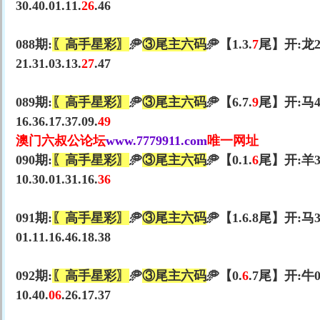
30.40.01.11.
26
.46
088期:
〖高手星彩〗
🥏
③尾主六码
🥏【1.3.
7
尾】开:龙2
21.31.03.13.
27
.47
089期:
〖高手星彩〗
🥏
③尾主六码
🥏【6.7.
9
尾】开:马4
16.36.17.37.09.
49
澳门六叔公论坛
www.7779911.com
唯一网址
090期:
〖高手星彩〗
🥏
③尾主六码
🥏【0.1.
6
尾】开:羊3
10.30.01.31.16.
36
091期:
〖高手星彩〗
🥏
③尾主六码
🥏【1.6.8尾】开:马
01.11.16.46.18.38
092期:
〖高手星彩〗
🥏
③尾主六码
🥏【0.
6
.7尾】开:牛
10.40.
06
.26.17.37