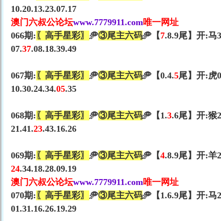
10.20.13.23.07.17
澳门六叔公论坛
www.7779911.com
唯一网址
066期:
〖高手星彩〗
🥏
③尾主六码
🥏【
7
.8.9尾】开:马
07.
37
.08.18.39.49
067期:
〖高手星彩〗
🥏
③尾主六码
🥏【0.4.
5
尾】开:虎0
10.30.24.34.
05
.35
068期:
〖高手星彩〗
🥏
③尾主六码
🥏【1.
3
.6尾】开:猴
21.41.
23
.43.16.26
069期:
〖高手星彩〗
🥏
③尾主六码
🥏【
4
.8.9尾】开:羊
24
.34.18.28.09.19
澳门六叔公论坛
www.7779911.com
唯一网址
070期:
〖高手星彩〗
🥏
③尾主六码
🥏【1.6.9尾】开:马
01.31.16.26.19.29