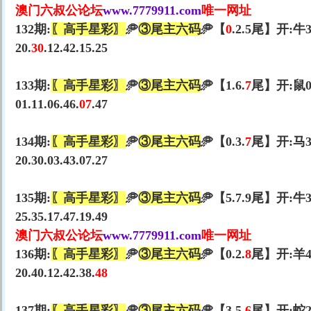
澳门六叔公论坛
www.7779911.com
唯一网址
132期:
〖高手星彩〗
🥏
③尾主六码
🥏【
0
.2.5尾】开:牛
20.
30
.12.42.15.25
133期:
〖高手星彩〗
🥏
③尾主六码
🥏【1.6.
7
尾】开:鼠0
01.11.06.46.
07
.47
134期:
〖高手星彩〗
🥏
③尾主六码
🥏【0.3.
7
尾】开:马3
20.30.03.43.07.27
135期:
〖高手星彩〗
🥏
③尾主六码
🥏【5.7.9尾】开:牛
25.35.17.47.19.49
澳门六叔公论坛
www.7779911.com
唯一网址
136期:
〖高手星彩〗
🥏
③尾主六码
🥏【0.2.
8
尾】开:羊4
20.40.12.42.38.
48
137期:
〖高手星彩〗
🥏
③尾主六码
🥏【3.5.
6
尾】开:蛇2