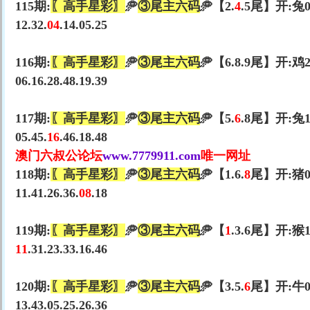
115期:
〖高手星彩〗
🥏
③尾主六码
🥏【2.
4
.5尾】开:兔
12.32.
04
.14.05.25
116期:
〖高手星彩〗
🥏
③尾主六码
🥏【6.8.9尾】开:鸡
06.16.28.48.19.39
117期:
〖高手星彩〗
🥏
③尾主六码
🥏【5.
6
.8尾】开:兔
05.45.
16
.46.18.48
澳门六叔公论坛
www.7779911.com
唯一网址
118期:
〖高手星彩〗
🥏
③尾主六码
🥏【1.6.
8
尾】开:猪0
11.41.26.36.
08
.18
119期:
〖高手星彩〗
🥏
③尾主六码
🥏【
1
.3.6尾】开:猴
11
.31.23.33.16.46
120期:
〖高手星彩〗
🥏
③尾主六码
🥏【3.5.
6
尾】开:牛0
13.43.05.25.26.36